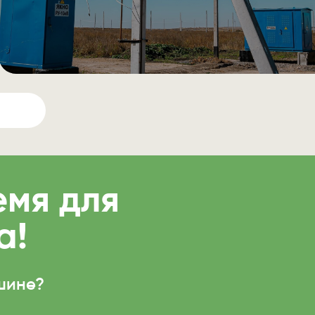
емя для
а!
ишине?