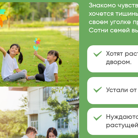
Знакомо чувств
хочется тишины
своем уголке п
Сотни семей вы
Хотят рас
двором.
Устали от
Нуждаютс
растущей