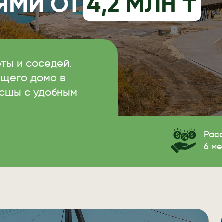
ЯМИ ОТ
4,2 МЛН ₸
ты и соседей.
ущего дома в
сшы с удобным
Рас
6 м