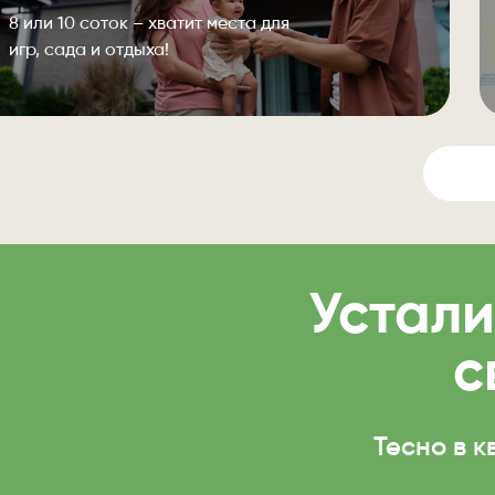
8 или 10 соток – хватит места для
игр, сада и отдыха!
Устали
с
Тесно в 