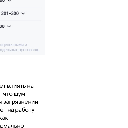
ет влиять на
, что шум
ы загрязнений.
ет на работу
как
ормально