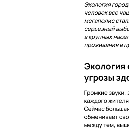
Экология город
человек все чащ
мегаполис стал
серьезный выбо
в крупных насе
проживания в п
Экология 
угрозы з
Громкие звуки, 
каждого жителя
Сейчас большая 
обменивает сво
между тем, выш