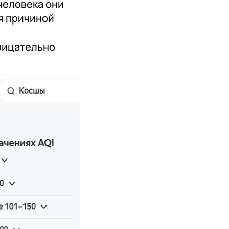
человека они
я причиной
трицательно