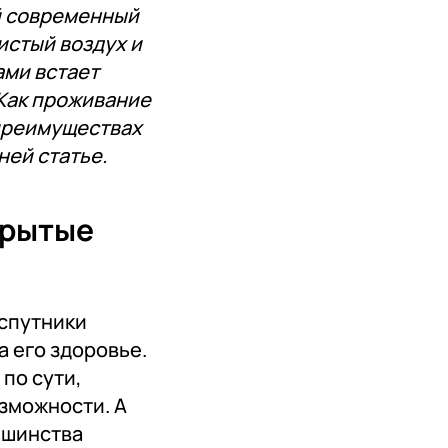
ой современный
истый воздух и
ами встает
 Как проживание
 преимуществах
ней статье.
крытые
 спутники
 его здоровье.
по сути,
зможности. А
ьшинства