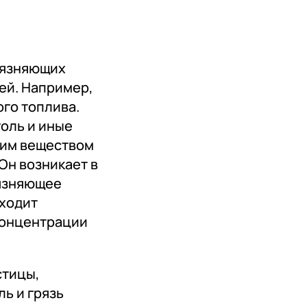
рязняющих
ей. Например,
ого топлива.
оль и иные
ним веществом
Он возникает в
рязняющее
сходит
концентрации
стицы,
ь и грязь