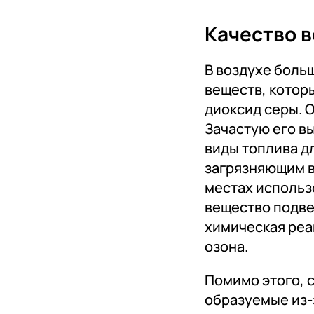
Качество в
В воздухе боль
веществ, котор
диоксид серы. 
Зачастую его в
виды топлива д
загрязняющим в
местах использ
вещество подве
химическая реа
озона.
Помимо этого, 
образуемые из-